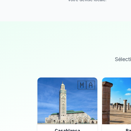
Sélecti
🇲🇦
Casablanca
Ra