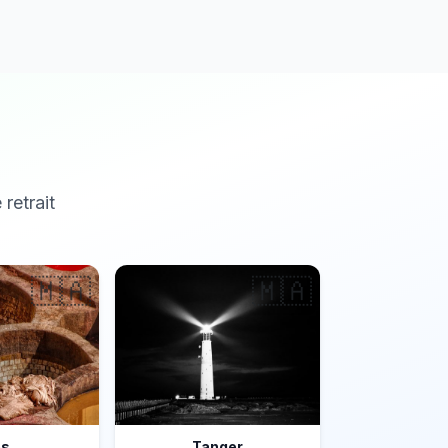
 retrait
🇲🇦
🇲🇦
ès
Tanger