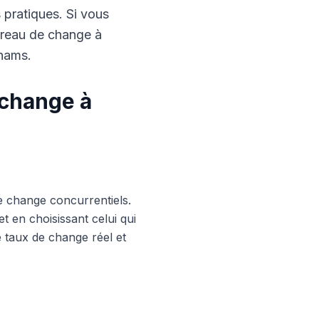
s pratiques. Si vous
ureau de change à
rhams.
 change à
e change concurrentiels.
 en choisissant celui qui
le taux de change réel et