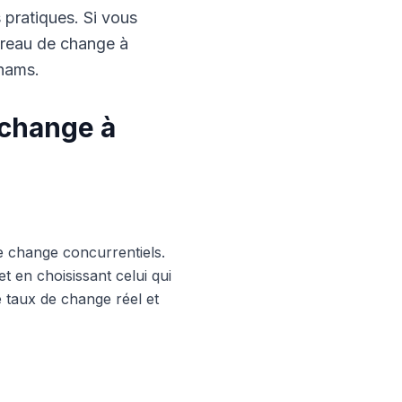
s pratiques. Si vous
ureau de change à
rhams.
 change à
e change concurrentiels.
 en choisissant celui qui
le taux de change réel et