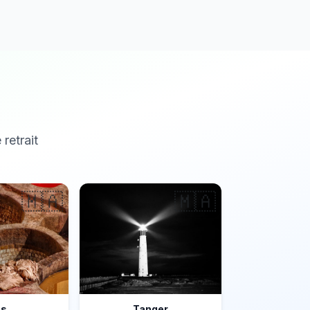
 retrait
🇲🇦
🇲🇦
ès
Tanger