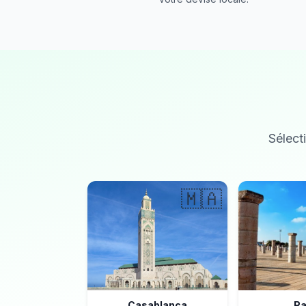
Sélecti
🇲🇦
Casablanca
Ra