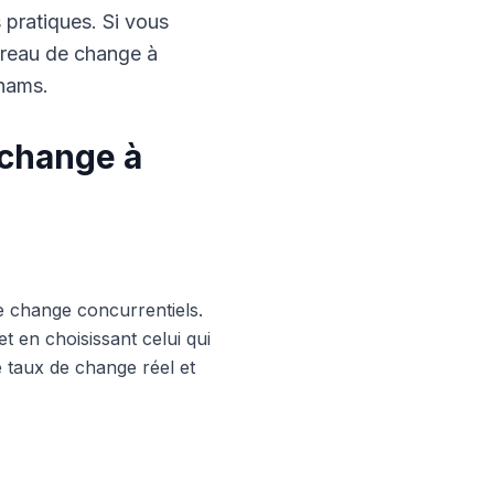
s pratiques. Si vous
ureau de change à
rhams.
 change à
e change concurrentiels.
 en choisissant celui qui
le taux de change réel et