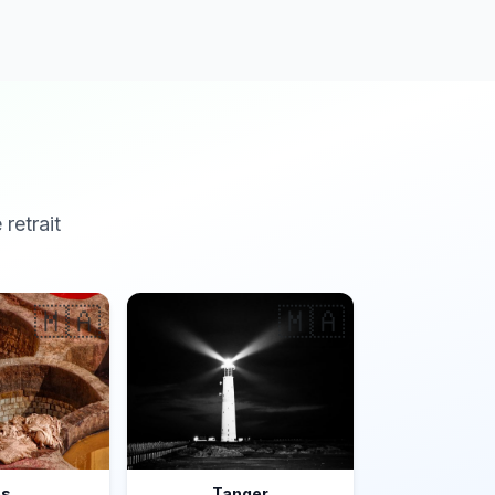
 retrait
🇲🇦
🇲🇦
ès
Tanger