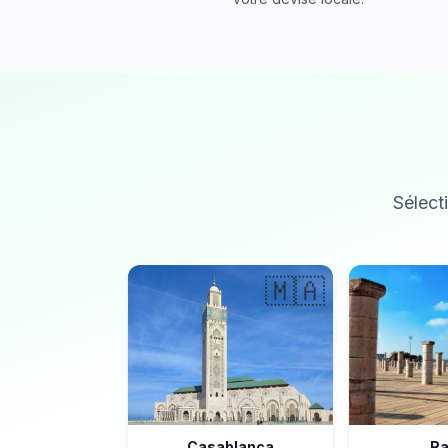
Sélecti
🇲🇦
Casablanca
Ra