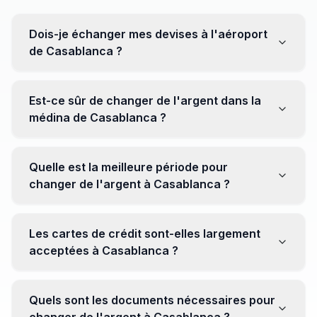
Dois-je échanger mes devises à l'aéroport
de Casablanca ?
Non, il est souvent recommandé de ne pas échanger
toutes vos devises à l'aéroport, où les taux peuvent
Est-ce sûr de changer de l'argent dans la
être moins avantageux. Orientez-vous plutôt vers les
médina de Casablanca ?
bureaux de change en ville pour obtenir de meilleurs
taux.
Oui, plusieurs bureaux de change fiables opèrent dans
la médina. Cependant, il est conseillé de privilégier les
Quelle est la meilleure période pour
établissements réputés pour éviter les surprises.
changer de l'argent à Casablanca ?
Il n'y a pas de période spécifique. Cependant,
surveillez les taux de change avant votre voyage et
Les cartes de crédit sont-elles largement
soyez attentif aux fluctuations pour maximiser la valeur
acceptées à Casablanca ?
de vos devises.
Oui, les cartes de crédit internationales sont
généralement acceptées dans les zones touristiques.
Quels sont les documents nécessaires pour
Cependant, avoir un peu de monnaie locale peut être