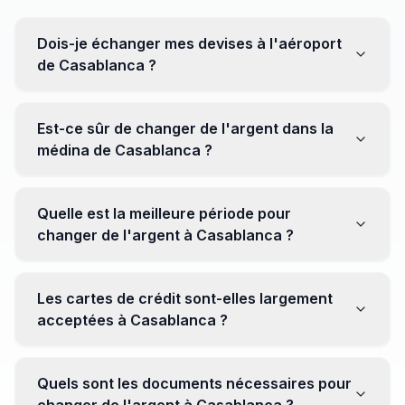
Dois-je échanger mes devises à l'aéroport
de Casablanca ?
Non, il est souvent recommandé de ne pas échanger
toutes vos devises à l'aéroport, où les taux peuvent
Est-ce sûr de changer de l'argent dans la
être moins avantageux. Orientez-vous plutôt vers les
médina de Casablanca ?
bureaux de change en ville pour obtenir de meilleurs
taux.
Oui, plusieurs bureaux de change fiables opèrent dans
la médina. Cependant, il est conseillé de privilégier les
Quelle est la meilleure période pour
établissements réputés pour éviter les surprises.
changer de l'argent à Casablanca ?
Il n'y a pas de période spécifique. Cependant,
surveillez les taux de change avant votre voyage et
Les cartes de crédit sont-elles largement
soyez attentif aux fluctuations pour maximiser la valeur
acceptées à Casablanca ?
de vos devises.
Oui, les cartes de crédit internationales sont
généralement acceptées dans les zones touristiques.
Quels sont les documents nécessaires pour
Cependant, avoir un peu de monnaie locale peut être