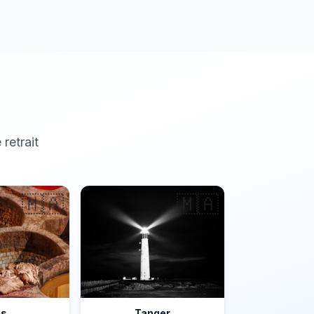
 retrait
🇲🇦
🇲🇦
ès
Tanger