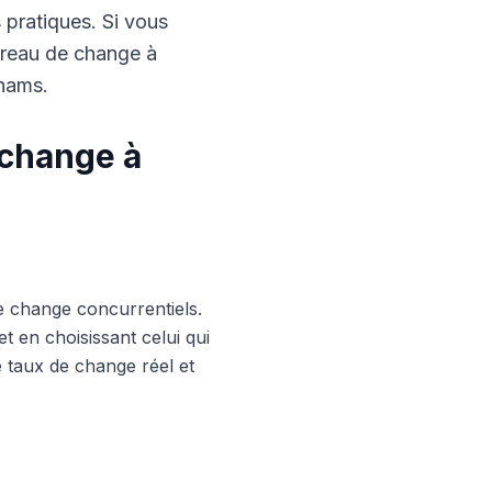
s pratiques. Si vous
ureau de change à
rhams.
 change à
e change concurrentiels.
 en choisissant celui qui
le taux de change réel et