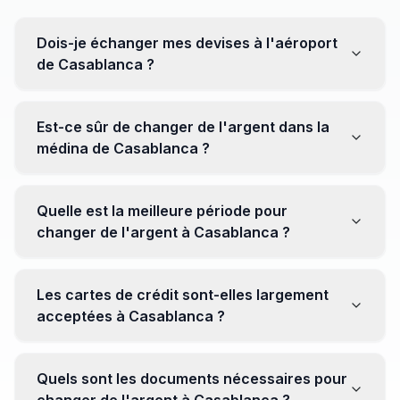
Dois-je échanger mes devises à l'aéroport
de Casablanca ?
Non, il est souvent recommandé de ne pas échanger
toutes vos devises à l'aéroport, où les taux peuvent
Est-ce sûr de changer de l'argent dans la
être moins avantageux. Orientez-vous plutôt vers les
médina de Casablanca ?
bureaux de change en ville pour obtenir de meilleurs
taux.
Oui, plusieurs bureaux de change fiables opèrent dans
la médina. Cependant, il est conseillé de privilégier les
Quelle est la meilleure période pour
établissements réputés pour éviter les surprises.
changer de l'argent à Casablanca ?
Il n'y a pas de période spécifique. Cependant,
surveillez les taux de change avant votre voyage et
Les cartes de crédit sont-elles largement
soyez attentif aux fluctuations pour maximiser la valeur
acceptées à Casablanca ?
de vos devises.
Oui, les cartes de crédit internationales sont
généralement acceptées dans les zones touristiques.
Quels sont les documents nécessaires pour
Cependant, avoir un peu de monnaie locale peut être