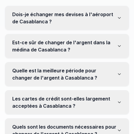
Dois-je échanger mes devises à l'aéroport
de Casablanca ?
Non, il est souvent recommandé de ne pas échanger
toutes vos devises à l'aéroport, où les taux peuvent
Est-ce sûr de changer de l'argent dans la
être moins avantageux. Orientez-vous plutôt vers les
médina de Casablanca ?
bureaux de change en ville pour obtenir de meilleurs
taux.
Oui, plusieurs bureaux de change fiables opèrent dans
la médina. Cependant, il est conseillé de privilégier les
Quelle est la meilleure période pour
établissements réputés pour éviter les surprises.
changer de l'argent à Casablanca ?
Il n'y a pas de période spécifique. Cependant,
surveillez les taux de change avant votre voyage et
Les cartes de crédit sont-elles largement
soyez attentif aux fluctuations pour maximiser la valeur
acceptées à Casablanca ?
de vos devises.
Oui, les cartes de crédit internationales sont
généralement acceptées dans les zones touristiques.
Quels sont les documents nécessaires pour
Cependant, avoir un peu de monnaie locale peut être