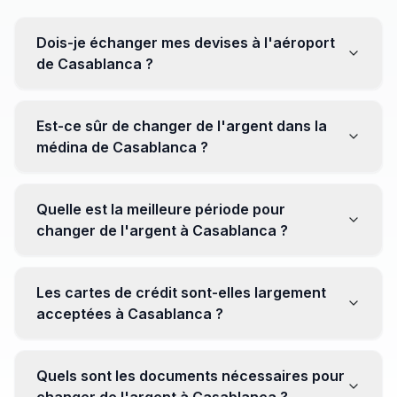
Dois-je échanger mes devises à l'aéroport
de Casablanca ?
Non, il est souvent recommandé de ne pas échanger
toutes vos devises à l'aéroport, où les taux peuvent
Est-ce sûr de changer de l'argent dans la
être moins avantageux. Orientez-vous plutôt vers les
médina de Casablanca ?
bureaux de change en ville pour obtenir de meilleurs
taux.
Oui, plusieurs bureaux de change fiables opèrent dans
la médina. Cependant, il est conseillé de privilégier les
Quelle est la meilleure période pour
établissements réputés pour éviter les surprises.
changer de l'argent à Casablanca ?
Il n'y a pas de période spécifique. Cependant,
surveillez les taux de change avant votre voyage et
Les cartes de crédit sont-elles largement
soyez attentif aux fluctuations pour maximiser la valeur
acceptées à Casablanca ?
de vos devises.
Oui, les cartes de crédit internationales sont
généralement acceptées dans les zones touristiques.
Quels sont les documents nécessaires pour
Cependant, avoir un peu de monnaie locale peut être