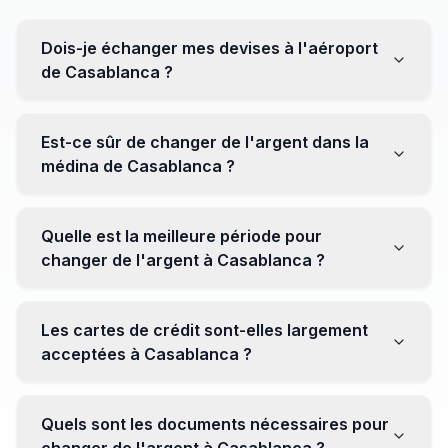
Dois-je échanger mes devises à l'aéroport
de Casablanca ?
Non, il est souvent recommandé de ne pas échanger
toutes vos devises à l'aéroport, où les taux peuvent
Est-ce sûr de changer de l'argent dans la
être moins avantageux. Orientez-vous plutôt vers les
médina de Casablanca ?
bureaux de change en ville pour obtenir de meilleurs
taux.
Oui, plusieurs bureaux de change fiables opèrent dans
la médina. Cependant, il est conseillé de privilégier les
Quelle est la meilleure période pour
établissements réputés pour éviter les surprises.
changer de l'argent à Casablanca ?
Il n'y a pas de période spécifique. Cependant,
surveillez les taux de change avant votre voyage et
Les cartes de crédit sont-elles largement
soyez attentif aux fluctuations pour maximiser la valeur
acceptées à Casablanca ?
de vos devises.
Oui, les cartes de crédit internationales sont
généralement acceptées dans les zones touristiques.
Quels sont les documents nécessaires pour
Cependant, avoir un peu de monnaie locale peut être