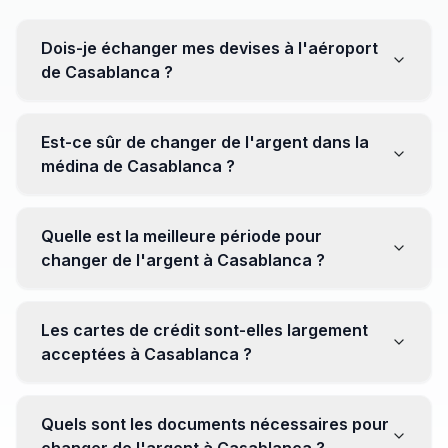
Dois-je échanger mes devises à l'aéroport
de Casablanca ?
Non, il est souvent recommandé de ne pas échanger
toutes vos devises à l'aéroport, où les taux peuvent
Est-ce sûr de changer de l'argent dans la
être moins avantageux. Orientez-vous plutôt vers les
médina de Casablanca ?
bureaux de change en ville pour obtenir de meilleurs
taux.
Oui, plusieurs bureaux de change fiables opèrent dans
la médina. Cependant, il est conseillé de privilégier les
Quelle est la meilleure période pour
établissements réputés pour éviter les surprises.
changer de l'argent à Casablanca ?
Il n'y a pas de période spécifique. Cependant,
surveillez les taux de change avant votre voyage et
Les cartes de crédit sont-elles largement
soyez attentif aux fluctuations pour maximiser la valeur
acceptées à Casablanca ?
de vos devises.
Oui, les cartes de crédit internationales sont
généralement acceptées dans les zones touristiques.
Quels sont les documents nécessaires pour
Cependant, avoir un peu de monnaie locale peut être