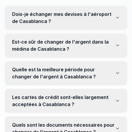
Dois-je échanger mes devises à l'aéroport
de Casablanca ?
Non, il est souvent recommandé de ne pas échanger
toutes vos devises à l'aéroport, où les taux peuvent
Est-ce sûr de changer de l'argent dans la
être moins avantageux. Orientez-vous plutôt vers les
médina de Casablanca ?
bureaux de change en ville pour obtenir de meilleurs
taux.
Oui, plusieurs bureaux de change fiables opèrent dans
la médina. Cependant, il est conseillé de privilégier les
Quelle est la meilleure période pour
établissements réputés pour éviter les surprises.
changer de l'argent à Casablanca ?
Il n'y a pas de période spécifique. Cependant,
surveillez les taux de change avant votre voyage et
Les cartes de crédit sont-elles largement
soyez attentif aux fluctuations pour maximiser la valeur
acceptées à Casablanca ?
de vos devises.
Oui, les cartes de crédit internationales sont
généralement acceptées dans les zones touristiques.
Quels sont les documents nécessaires pour
Cependant, avoir un peu de monnaie locale peut être