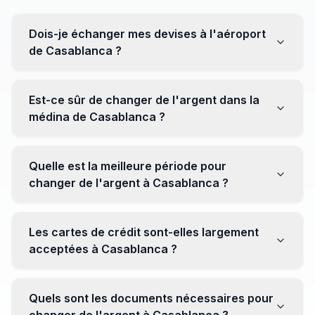
Dois-je échanger mes devises à l'aéroport
de Casablanca ?
Non, il est souvent recommandé de ne pas échanger
toutes vos devises à l'aéroport, où les taux peuvent
Est-ce sûr de changer de l'argent dans la
être moins avantageux. Orientez-vous plutôt vers les
médina de Casablanca ?
bureaux de change en ville pour obtenir de meilleurs
taux.
Oui, plusieurs bureaux de change fiables opèrent dans
la médina. Cependant, il est conseillé de privilégier les
Quelle est la meilleure période pour
établissements réputés pour éviter les surprises.
changer de l'argent à Casablanca ?
Il n'y a pas de période spécifique. Cependant,
surveillez les taux de change avant votre voyage et
Les cartes de crédit sont-elles largement
soyez attentif aux fluctuations pour maximiser la valeur
acceptées à Casablanca ?
de vos devises.
Oui, les cartes de crédit internationales sont
généralement acceptées dans les zones touristiques.
Quels sont les documents nécessaires pour
Cependant, avoir un peu de monnaie locale peut être