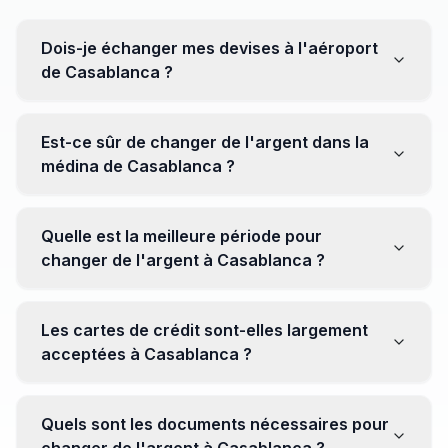
Dois-je échanger mes devises à l'aéroport
de Casablanca ?
Non, il est souvent recommandé de ne pas échanger
toutes vos devises à l'aéroport, où les taux peuvent
Est-ce sûr de changer de l'argent dans la
être moins avantageux. Orientez-vous plutôt vers les
médina de Casablanca ?
bureaux de change en ville pour obtenir de meilleurs
taux.
Oui, plusieurs bureaux de change fiables opèrent dans
la médina. Cependant, il est conseillé de privilégier les
Quelle est la meilleure période pour
établissements réputés pour éviter les surprises.
changer de l'argent à Casablanca ?
Il n'y a pas de période spécifique. Cependant,
surveillez les taux de change avant votre voyage et
Les cartes de crédit sont-elles largement
soyez attentif aux fluctuations pour maximiser la valeur
acceptées à Casablanca ?
de vos devises.
Oui, les cartes de crédit internationales sont
généralement acceptées dans les zones touristiques.
Quels sont les documents nécessaires pour
Cependant, avoir un peu de monnaie locale peut être