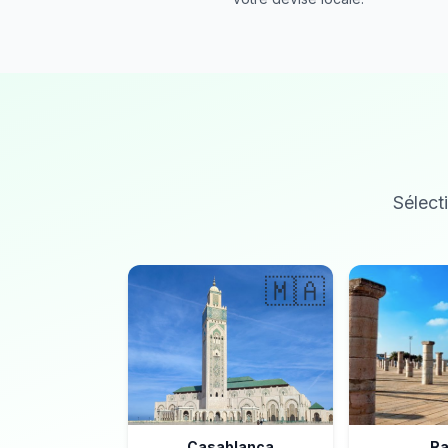
Sélecti
🇲🇦
Casablanca
Ra