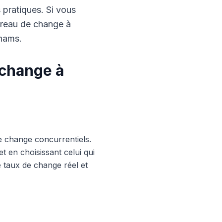
s pratiques. Si vous
ureau de change à
rhams.
 change à
e change concurrentiels.
 en choisissant celui qui
le taux de change réel et