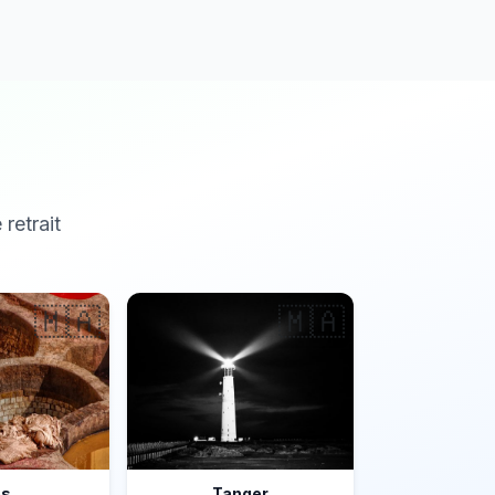
 retrait
🇲🇦
🇲🇦
ès
Tanger