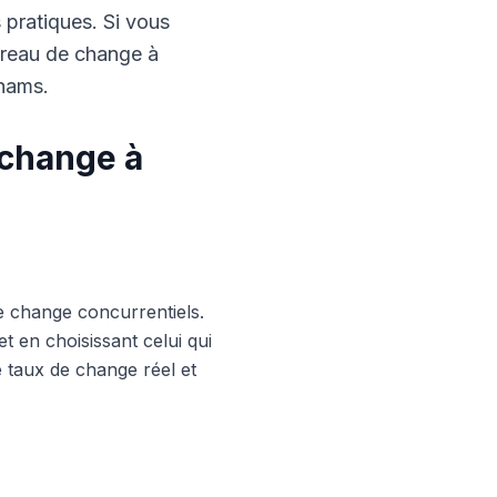
s pratiques. Si vous
ureau de change à
rhams.
 change à
e change concurrentiels.
 en choisissant celui qui
le taux de change réel et