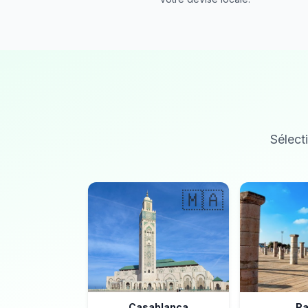
Sélecti
🇲🇦
Casablanca
Ra