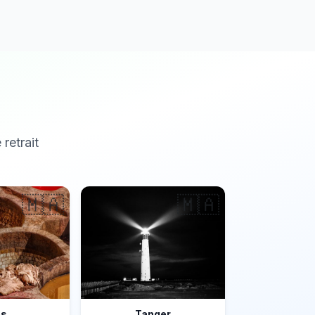
 retrait
🇲🇦
🇲🇦
ès
Tanger