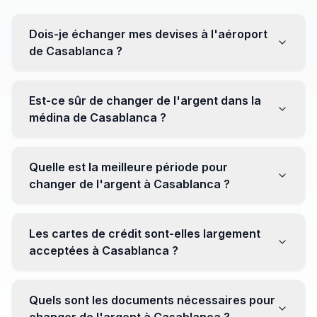
Dois-je échanger mes devises à l'aéroport
de Casablanca ?
Non, il est souvent recommandé de ne pas échanger
toutes vos devises à l'aéroport, où les taux peuvent
Est-ce sûr de changer de l'argent dans la
être moins avantageux. Orientez-vous plutôt vers les
médina de Casablanca ?
bureaux de change en ville pour obtenir de meilleurs
taux.
Oui, plusieurs bureaux de change fiables opèrent dans
la médina. Cependant, il est conseillé de privilégier les
Quelle est la meilleure période pour
établissements réputés pour éviter les surprises.
changer de l'argent à Casablanca ?
Il n'y a pas de période spécifique. Cependant,
surveillez les taux de change avant votre voyage et
Les cartes de crédit sont-elles largement
soyez attentif aux fluctuations pour maximiser la valeur
acceptées à Casablanca ?
de vos devises.
Oui, les cartes de crédit internationales sont
généralement acceptées dans les zones touristiques.
Quels sont les documents nécessaires pour
Cependant, avoir un peu de monnaie locale peut être