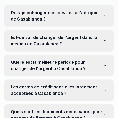
Dois-je échanger mes devises à l'aéroport
de Casablanca ?
Non, il est souvent recommandé de ne pas échanger
toutes vos devises à l'aéroport, où les taux peuvent
Est-ce sûr de changer de l'argent dans la
être moins avantageux. Orientez-vous plutôt vers les
médina de Casablanca ?
bureaux de change en ville pour obtenir de meilleurs
taux.
Oui, plusieurs bureaux de change fiables opèrent dans
la médina. Cependant, il est conseillé de privilégier les
Quelle est la meilleure période pour
établissements réputés pour éviter les surprises.
changer de l'argent à Casablanca ?
Il n'y a pas de période spécifique. Cependant,
surveillez les taux de change avant votre voyage et
Les cartes de crédit sont-elles largement
soyez attentif aux fluctuations pour maximiser la valeur
acceptées à Casablanca ?
de vos devises.
Oui, les cartes de crédit internationales sont
généralement acceptées dans les zones touristiques.
Quels sont les documents nécessaires pour
Cependant, avoir un peu de monnaie locale peut être