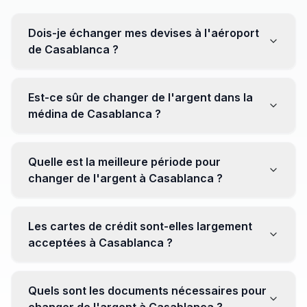
Dois-je échanger mes devises à l'aéroport
de Casablanca ?
Non, il est souvent recommandé de ne pas échanger
toutes vos devises à l'aéroport, où les taux peuvent
Est-ce sûr de changer de l'argent dans la
être moins avantageux. Orientez-vous plutôt vers les
médina de Casablanca ?
bureaux de change en ville pour obtenir de meilleurs
taux.
Oui, plusieurs bureaux de change fiables opèrent dans
la médina. Cependant, il est conseillé de privilégier les
Quelle est la meilleure période pour
établissements réputés pour éviter les surprises.
changer de l'argent à Casablanca ?
Il n'y a pas de période spécifique. Cependant,
surveillez les taux de change avant votre voyage et
Les cartes de crédit sont-elles largement
soyez attentif aux fluctuations pour maximiser la valeur
acceptées à Casablanca ?
de vos devises.
Oui, les cartes de crédit internationales sont
généralement acceptées dans les zones touristiques.
Quels sont les documents nécessaires pour
Cependant, avoir un peu de monnaie locale peut être