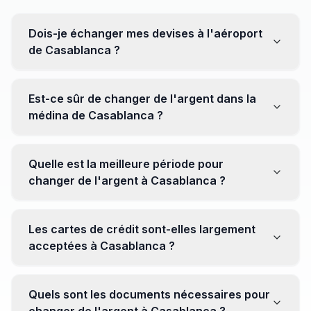
Dois-je échanger mes devises à l'aéroport
de Casablanca ?
Non, il est souvent recommandé de ne pas échanger
toutes vos devises à l'aéroport, où les taux peuvent
Est-ce sûr de changer de l'argent dans la
être moins avantageux. Orientez-vous plutôt vers les
médina de Casablanca ?
bureaux de change en ville pour obtenir de meilleurs
taux.
Oui, plusieurs bureaux de change fiables opèrent dans
la médina. Cependant, il est conseillé de privilégier les
Quelle est la meilleure période pour
établissements réputés pour éviter les surprises.
changer de l'argent à Casablanca ?
Il n'y a pas de période spécifique. Cependant,
surveillez les taux de change avant votre voyage et
Les cartes de crédit sont-elles largement
soyez attentif aux fluctuations pour maximiser la valeur
acceptées à Casablanca ?
de vos devises.
Oui, les cartes de crédit internationales sont
généralement acceptées dans les zones touristiques.
Quels sont les documents nécessaires pour
Cependant, avoir un peu de monnaie locale peut être