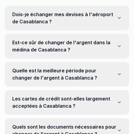
Dois-je échanger mes devises à l'aéroport
de Casablanca ?
Non, il est souvent recommandé de ne pas échanger
toutes vos devises à l'aéroport, où les taux peuvent
Est-ce sûr de changer de l'argent dans la
être moins avantageux. Orientez-vous plutôt vers les
médina de Casablanca ?
bureaux de change en ville pour obtenir de meilleurs
taux.
Oui, plusieurs bureaux de change fiables opèrent dans
la médina. Cependant, il est conseillé de privilégier les
Quelle est la meilleure période pour
établissements réputés pour éviter les surprises.
changer de l'argent à Casablanca ?
Il n'y a pas de période spécifique. Cependant,
surveillez les taux de change avant votre voyage et
Les cartes de crédit sont-elles largement
soyez attentif aux fluctuations pour maximiser la valeur
acceptées à Casablanca ?
de vos devises.
Oui, les cartes de crédit internationales sont
généralement acceptées dans les zones touristiques.
Quels sont les documents nécessaires pour
Cependant, avoir un peu de monnaie locale peut être