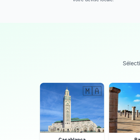
Sélecti
🇲🇦
Casablanca
Ra