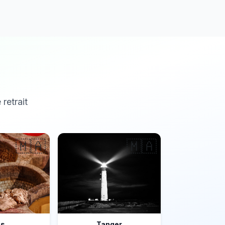
 retrait
🇲🇦
🇲🇦
ès
Tanger