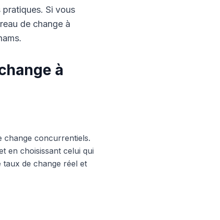
s pratiques. Si vous
ureau de change à
rhams.
 change à
e change concurrentiels.
 en choisissant celui qui
le taux de change réel et