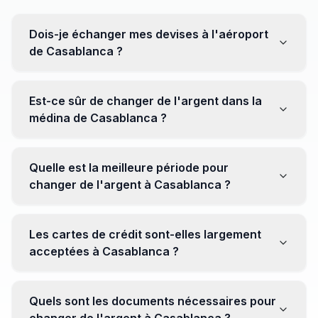
Dois-je échanger mes devises à l'aéroport
de Casablanca ?
Non, il est souvent recommandé de ne pas échanger
toutes vos devises à l'aéroport, où les taux peuvent
Est-ce sûr de changer de l'argent dans la
être moins avantageux. Orientez-vous plutôt vers les
médina de Casablanca ?
bureaux de change en ville pour obtenir de meilleurs
taux.
Oui, plusieurs bureaux de change fiables opèrent dans
la médina. Cependant, il est conseillé de privilégier les
Quelle est la meilleure période pour
établissements réputés pour éviter les surprises.
changer de l'argent à Casablanca ?
Il n'y a pas de période spécifique. Cependant,
surveillez les taux de change avant votre voyage et
Les cartes de crédit sont-elles largement
soyez attentif aux fluctuations pour maximiser la valeur
acceptées à Casablanca ?
de vos devises.
Oui, les cartes de crédit internationales sont
généralement acceptées dans les zones touristiques.
Quels sont les documents nécessaires pour
Cependant, avoir un peu de monnaie locale peut être