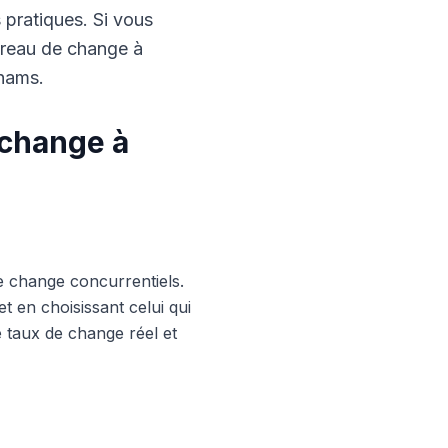
s pratiques. Si vous
ureau de change à
rhams.
 change à
e change concurrentiels.
 en choisissant celui qui
le taux de change réel et