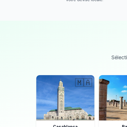
Sélecti
🇲🇦
Casablanca
Ra