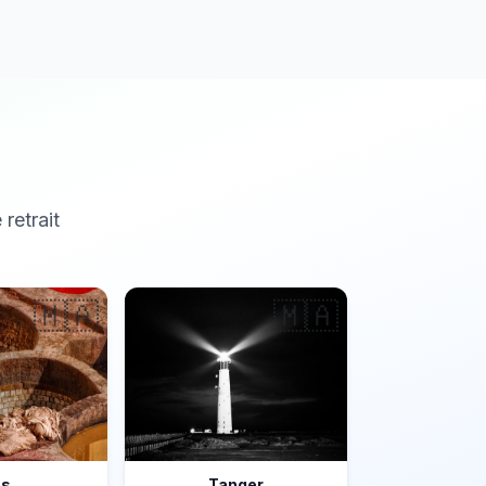
 retrait
🇲🇦
🇲🇦
ès
Tanger