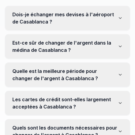
Dois-je échanger mes devises à l'aéroport
de Casablanca ?
Non, il est souvent recommandé de ne pas échanger
toutes vos devises à l'aéroport, où les taux peuvent
Est-ce sûr de changer de l'argent dans la
être moins avantageux. Orientez-vous plutôt vers les
médina de Casablanca ?
bureaux de change en ville pour obtenir de meilleurs
taux.
Oui, plusieurs bureaux de change fiables opèrent dans
la médina. Cependant, il est conseillé de privilégier les
Quelle est la meilleure période pour
établissements réputés pour éviter les surprises.
changer de l'argent à Casablanca ?
Il n'y a pas de période spécifique. Cependant,
surveillez les taux de change avant votre voyage et
Les cartes de crédit sont-elles largement
soyez attentif aux fluctuations pour maximiser la valeur
acceptées à Casablanca ?
de vos devises.
Oui, les cartes de crédit internationales sont
généralement acceptées dans les zones touristiques.
Quels sont les documents nécessaires pour
Cependant, avoir un peu de monnaie locale peut être