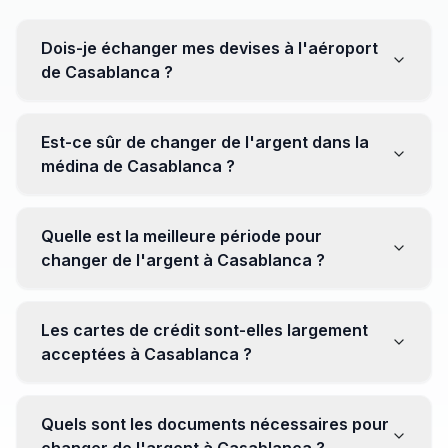
Dois-je échanger mes devises à l'aéroport
de Casablanca ?
Non, il est souvent recommandé de ne pas échanger
toutes vos devises à l'aéroport, où les taux peuvent
Est-ce sûr de changer de l'argent dans la
être moins avantageux. Orientez-vous plutôt vers les
médina de Casablanca ?
bureaux de change en ville pour obtenir de meilleurs
taux.
Oui, plusieurs bureaux de change fiables opèrent dans
la médina. Cependant, il est conseillé de privilégier les
Quelle est la meilleure période pour
établissements réputés pour éviter les surprises.
changer de l'argent à Casablanca ?
Il n'y a pas de période spécifique. Cependant,
surveillez les taux de change avant votre voyage et
Les cartes de crédit sont-elles largement
soyez attentif aux fluctuations pour maximiser la valeur
acceptées à Casablanca ?
de vos devises.
Oui, les cartes de crédit internationales sont
généralement acceptées dans les zones touristiques.
Quels sont les documents nécessaires pour
Cependant, avoir un peu de monnaie locale peut être