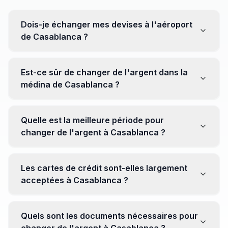
Dois-je échanger mes devises à l'aéroport
de Casablanca ?
Non, il est souvent recommandé de ne pas échanger
toutes vos devises à l'aéroport, où les taux peuvent
Est-ce sûr de changer de l'argent dans la
être moins avantageux. Orientez-vous plutôt vers les
médina de Casablanca ?
bureaux de change en ville pour obtenir de meilleurs
taux.
Oui, plusieurs bureaux de change fiables opèrent dans
la médina. Cependant, il est conseillé de privilégier les
Quelle est la meilleure période pour
établissements réputés pour éviter les surprises.
changer de l'argent à Casablanca ?
Il n'y a pas de période spécifique. Cependant,
surveillez les taux de change avant votre voyage et
Les cartes de crédit sont-elles largement
soyez attentif aux fluctuations pour maximiser la valeur
acceptées à Casablanca ?
de vos devises.
Oui, les cartes de crédit internationales sont
généralement acceptées dans les zones touristiques.
Quels sont les documents nécessaires pour
Cependant, avoir un peu de monnaie locale peut être