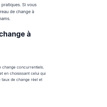
s pratiques. Si vous
ureau de change à
rhams.
 change à
e change concurrentiels.
 en choisissant celui qui
le taux de change réel et