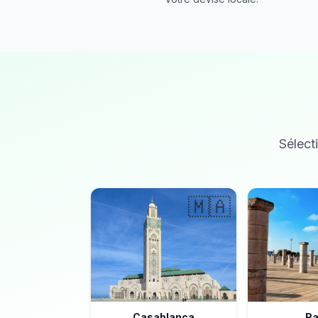
Sélecti
🇲🇦
Casablanca
Ra