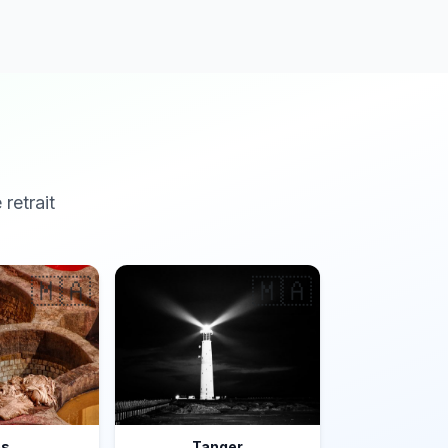
 retrait
🇲🇦
🇲🇦
ès
Tanger