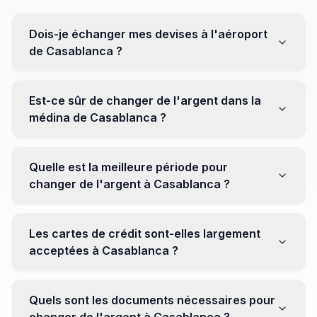
Dois-je échanger mes devises à l'aéroport
de Casablanca ?
Non, il est souvent recommandé de ne pas échanger
toutes vos devises à l'aéroport, où les taux peuvent
Est-ce sûr de changer de l'argent dans la
être moins avantageux. Orientez-vous plutôt vers les
médina de Casablanca ?
bureaux de change en ville pour obtenir de meilleurs
taux.
Oui, plusieurs bureaux de change fiables opèrent dans
la médina. Cependant, il est conseillé de privilégier les
Quelle est la meilleure période pour
établissements réputés pour éviter les surprises.
changer de l'argent à Casablanca ?
Il n'y a pas de période spécifique. Cependant,
surveillez les taux de change avant votre voyage et
Les cartes de crédit sont-elles largement
soyez attentif aux fluctuations pour maximiser la valeur
acceptées à Casablanca ?
de vos devises.
Oui, les cartes de crédit internationales sont
généralement acceptées dans les zones touristiques.
Quels sont les documents nécessaires pour
Cependant, avoir un peu de monnaie locale peut être