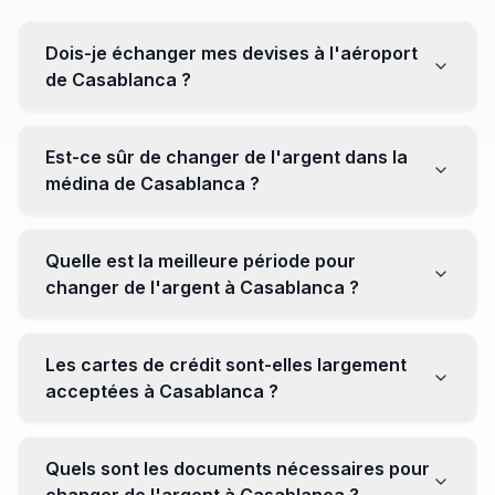
Dois-je échanger mes devises à l'aéroport
de Casablanca ?
Non, il est souvent recommandé de ne pas échanger
toutes vos devises à l'aéroport, où les taux peuvent
Est-ce sûr de changer de l'argent dans la
être moins avantageux. Orientez-vous plutôt vers les
médina de Casablanca ?
bureaux de change en ville pour obtenir de meilleurs
taux.
Oui, plusieurs bureaux de change fiables opèrent dans
la médina. Cependant, il est conseillé de privilégier les
Quelle est la meilleure période pour
établissements réputés pour éviter les surprises.
changer de l'argent à Casablanca ?
Il n'y a pas de période spécifique. Cependant,
surveillez les taux de change avant votre voyage et
Les cartes de crédit sont-elles largement
soyez attentif aux fluctuations pour maximiser la valeur
acceptées à Casablanca ?
de vos devises.
Oui, les cartes de crédit internationales sont
généralement acceptées dans les zones touristiques.
Quels sont les documents nécessaires pour
Cependant, avoir un peu de monnaie locale peut être