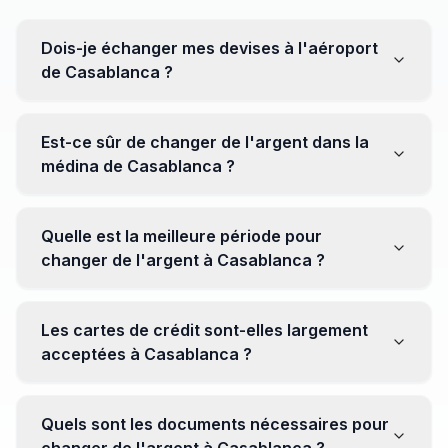
Dois-je échanger mes devises à l'aéroport
de Casablanca ?
Non, il est souvent recommandé de ne pas échanger
toutes vos devises à l'aéroport, où les taux peuvent
Est-ce sûr de changer de l'argent dans la
être moins avantageux. Orientez-vous plutôt vers les
médina de Casablanca ?
bureaux de change en ville pour obtenir de meilleurs
taux.
Oui, plusieurs bureaux de change fiables opèrent dans
la médina. Cependant, il est conseillé de privilégier les
Quelle est la meilleure période pour
établissements réputés pour éviter les surprises.
changer de l'argent à Casablanca ?
Il n'y a pas de période spécifique. Cependant,
surveillez les taux de change avant votre voyage et
Les cartes de crédit sont-elles largement
soyez attentif aux fluctuations pour maximiser la valeur
acceptées à Casablanca ?
de vos devises.
Oui, les cartes de crédit internationales sont
généralement acceptées dans les zones touristiques.
Quels sont les documents nécessaires pour
Cependant, avoir un peu de monnaie locale peut être