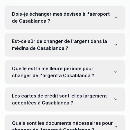
Dois-je échanger mes devises à l'aéroport
de Casablanca ?
Non, il est souvent recommandé de ne pas échanger
toutes vos devises à l'aéroport, où les taux peuvent
Est-ce sûr de changer de l'argent dans la
être moins avantageux. Orientez-vous plutôt vers les
médina de Casablanca ?
bureaux de change en ville pour obtenir de meilleurs
taux.
Oui, plusieurs bureaux de change fiables opèrent dans
la médina. Cependant, il est conseillé de privilégier les
Quelle est la meilleure période pour
établissements réputés pour éviter les surprises.
changer de l'argent à Casablanca ?
Il n'y a pas de période spécifique. Cependant,
surveillez les taux de change avant votre voyage et
Les cartes de crédit sont-elles largement
soyez attentif aux fluctuations pour maximiser la valeur
acceptées à Casablanca ?
de vos devises.
Oui, les cartes de crédit internationales sont
généralement acceptées dans les zones touristiques.
Quels sont les documents nécessaires pour
Cependant, avoir un peu de monnaie locale peut être