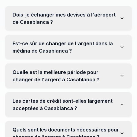
Dois-je échanger mes devises à l'aéroport
de Casablanca ?
Non, il est souvent recommandé de ne pas échanger
toutes vos devises à l'aéroport, où les taux peuvent
Est-ce sûr de changer de l'argent dans la
être moins avantageux. Orientez-vous plutôt vers les
médina de Casablanca ?
bureaux de change en ville pour obtenir de meilleurs
taux.
Oui, plusieurs bureaux de change fiables opèrent dans
la médina. Cependant, il est conseillé de privilégier les
Quelle est la meilleure période pour
établissements réputés pour éviter les surprises.
changer de l'argent à Casablanca ?
Il n'y a pas de période spécifique. Cependant,
surveillez les taux de change avant votre voyage et
Les cartes de crédit sont-elles largement
soyez attentif aux fluctuations pour maximiser la valeur
acceptées à Casablanca ?
de vos devises.
Oui, les cartes de crédit internationales sont
généralement acceptées dans les zones touristiques.
Quels sont les documents nécessaires pour
Cependant, avoir un peu de monnaie locale peut être