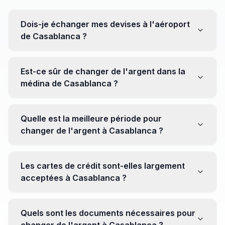
Dois-je échanger mes devises à l'aéroport
de Casablanca ?
Non, il est souvent recommandé de ne pas échanger
toutes vos devises à l'aéroport, où les taux peuvent
Est-ce sûr de changer de l'argent dans la
être moins avantageux. Orientez-vous plutôt vers les
médina de Casablanca ?
bureaux de change en ville pour obtenir de meilleurs
taux.
Oui, plusieurs bureaux de change fiables opèrent dans
la médina. Cependant, il est conseillé de privilégier les
Quelle est la meilleure période pour
établissements réputés pour éviter les surprises.
changer de l'argent à Casablanca ?
Il n'y a pas de période spécifique. Cependant,
surveillez les taux de change avant votre voyage et
Les cartes de crédit sont-elles largement
soyez attentif aux fluctuations pour maximiser la valeur
acceptées à Casablanca ?
de vos devises.
Oui, les cartes de crédit internationales sont
généralement acceptées dans les zones touristiques.
Quels sont les documents nécessaires pour
Cependant, avoir un peu de monnaie locale peut être