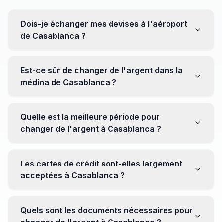
Dois-je échanger mes devises à l'aéroport
de Casablanca ?
Non, il est souvent recommandé de ne pas échanger
toutes vos devises à l'aéroport, où les taux peuvent
Est-ce sûr de changer de l'argent dans la
être moins avantageux. Orientez-vous plutôt vers les
médina de Casablanca ?
bureaux de change en ville pour obtenir de meilleurs
taux.
Oui, plusieurs bureaux de change fiables opèrent dans
la médina. Cependant, il est conseillé de privilégier les
Quelle est la meilleure période pour
établissements réputés pour éviter les surprises.
changer de l'argent à Casablanca ?
Il n'y a pas de période spécifique. Cependant,
surveillez les taux de change avant votre voyage et
Les cartes de crédit sont-elles largement
soyez attentif aux fluctuations pour maximiser la valeur
acceptées à Casablanca ?
de vos devises.
Oui, les cartes de crédit internationales sont
généralement acceptées dans les zones touristiques.
Quels sont les documents nécessaires pour
Cependant, avoir un peu de monnaie locale peut être