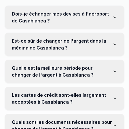
Dois-je échanger mes devises à l'aéroport
de Casablanca ?
Non, il est souvent recommandé de ne pas échanger
toutes vos devises à l'aéroport, où les taux peuvent
Est-ce sûr de changer de l'argent dans la
être moins avantageux. Orientez-vous plutôt vers les
médina de Casablanca ?
bureaux de change en ville pour obtenir de meilleurs
taux.
Oui, plusieurs bureaux de change fiables opèrent dans
la médina. Cependant, il est conseillé de privilégier les
Quelle est la meilleure période pour
établissements réputés pour éviter les surprises.
changer de l'argent à Casablanca ?
Il n'y a pas de période spécifique. Cependant,
surveillez les taux de change avant votre voyage et
Les cartes de crédit sont-elles largement
soyez attentif aux fluctuations pour maximiser la valeur
acceptées à Casablanca ?
de vos devises.
Oui, les cartes de crédit internationales sont
généralement acceptées dans les zones touristiques.
Quels sont les documents nécessaires pour
Cependant, avoir un peu de monnaie locale peut être