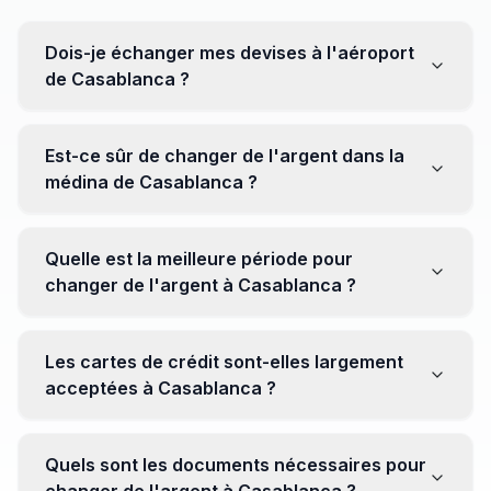
Dois-je échanger mes devises à l'aéroport
de Casablanca ?
Non, il est souvent recommandé de ne pas échanger
toutes vos devises à l'aéroport, où les taux peuvent
Est-ce sûr de changer de l'argent dans la
être moins avantageux. Orientez-vous plutôt vers les
médina de Casablanca ?
bureaux de change en ville pour obtenir de meilleurs
taux.
Oui, plusieurs bureaux de change fiables opèrent dans
la médina. Cependant, il est conseillé de privilégier les
Quelle est la meilleure période pour
établissements réputés pour éviter les surprises.
changer de l'argent à Casablanca ?
Il n'y a pas de période spécifique. Cependant,
surveillez les taux de change avant votre voyage et
Les cartes de crédit sont-elles largement
soyez attentif aux fluctuations pour maximiser la valeur
acceptées à Casablanca ?
de vos devises.
Oui, les cartes de crédit internationales sont
généralement acceptées dans les zones touristiques.
Quels sont les documents nécessaires pour
Cependant, avoir un peu de monnaie locale peut être