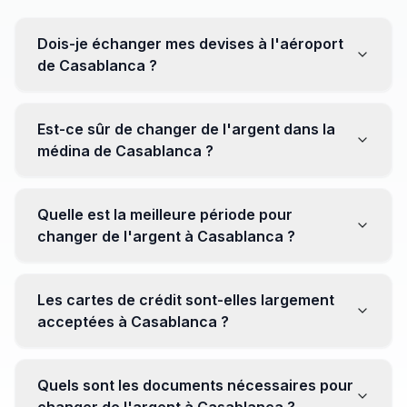
Dois-je échanger mes devises à l'aéroport
de Casablanca ?
Non, il est souvent recommandé de ne pas échanger
toutes vos devises à l'aéroport, où les taux peuvent
Est-ce sûr de changer de l'argent dans la
être moins avantageux. Orientez-vous plutôt vers les
médina de Casablanca ?
bureaux de change en ville pour obtenir de meilleurs
taux.
Oui, plusieurs bureaux de change fiables opèrent dans
la médina. Cependant, il est conseillé de privilégier les
Quelle est la meilleure période pour
établissements réputés pour éviter les surprises.
changer de l'argent à Casablanca ?
Il n'y a pas de période spécifique. Cependant,
surveillez les taux de change avant votre voyage et
Les cartes de crédit sont-elles largement
soyez attentif aux fluctuations pour maximiser la valeur
acceptées à Casablanca ?
de vos devises.
Oui, les cartes de crédit internationales sont
généralement acceptées dans les zones touristiques.
Quels sont les documents nécessaires pour
Cependant, avoir un peu de monnaie locale peut être