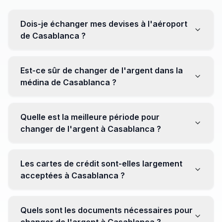
Dois-je échanger mes devises à l'aéroport
de Casablanca ?
Non, il est souvent recommandé de ne pas échanger
toutes vos devises à l'aéroport, où les taux peuvent
Est-ce sûr de changer de l'argent dans la
être moins avantageux. Orientez-vous plutôt vers les
médina de Casablanca ?
bureaux de change en ville pour obtenir de meilleurs
taux.
Oui, plusieurs bureaux de change fiables opèrent dans
la médina. Cependant, il est conseillé de privilégier les
Quelle est la meilleure période pour
établissements réputés pour éviter les surprises.
changer de l'argent à Casablanca ?
Il n'y a pas de période spécifique. Cependant,
surveillez les taux de change avant votre voyage et
Les cartes de crédit sont-elles largement
soyez attentif aux fluctuations pour maximiser la valeur
acceptées à Casablanca ?
de vos devises.
Oui, les cartes de crédit internationales sont
généralement acceptées dans les zones touristiques.
Quels sont les documents nécessaires pour
Cependant, avoir un peu de monnaie locale peut être