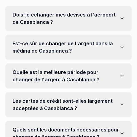
Dois-je échanger mes devises à l'aéroport
de Casablanca ?
Non, il est souvent recommandé de ne pas échanger
toutes vos devises à l'aéroport, où les taux peuvent
Est-ce sûr de changer de l'argent dans la
être moins avantageux. Orientez-vous plutôt vers les
médina de Casablanca ?
bureaux de change en ville pour obtenir de meilleurs
taux.
Oui, plusieurs bureaux de change fiables opèrent dans
la médina. Cependant, il est conseillé de privilégier les
Quelle est la meilleure période pour
établissements réputés pour éviter les surprises.
changer de l'argent à Casablanca ?
Il n'y a pas de période spécifique. Cependant,
surveillez les taux de change avant votre voyage et
Les cartes de crédit sont-elles largement
soyez attentif aux fluctuations pour maximiser la valeur
acceptées à Casablanca ?
de vos devises.
Oui, les cartes de crédit internationales sont
généralement acceptées dans les zones touristiques.
Quels sont les documents nécessaires pour
Cependant, avoir un peu de monnaie locale peut être