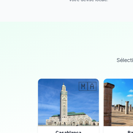
Sélecti
🇲🇦
Casablanca
Ra