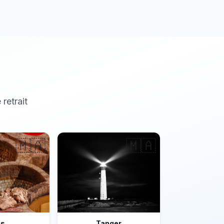
 retrait
🇲🇦
🇲🇦
ès
Tanger