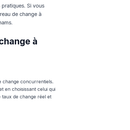
s pratiques. Si vous
ureau de change à
rhams.
 change à
e change concurrentiels.
 en choisissant celui qui
le taux de change réel et