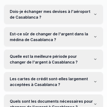
Dois-je échanger mes devises à l'aéroport
de Casablanca ?
Non, il est souvent recommandé de ne pas échanger
toutes vos devises à l'aéroport, où les taux peuvent
Est-ce sûr de changer de l'argent dans la
être moins avantageux. Orientez-vous plutôt vers les
médina de Casablanca ?
bureaux de change en ville pour obtenir de meilleurs
taux.
Oui, plusieurs bureaux de change fiables opèrent dans
la médina. Cependant, il est conseillé de privilégier les
Quelle est la meilleure période pour
établissements réputés pour éviter les surprises.
changer de l'argent à Casablanca ?
Il n'y a pas de période spécifique. Cependant,
surveillez les taux de change avant votre voyage et
Les cartes de crédit sont-elles largement
soyez attentif aux fluctuations pour maximiser la valeur
acceptées à Casablanca ?
de vos devises.
Oui, les cartes de crédit internationales sont
généralement acceptées dans les zones touristiques.
Quels sont les documents nécessaires pour
Cependant, avoir un peu de monnaie locale peut être