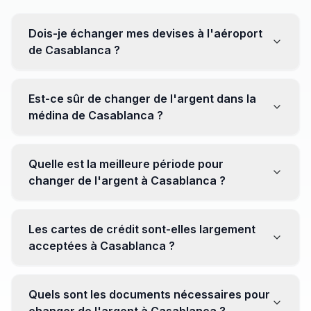
Dois-je échanger mes devises à l'aéroport
de Casablanca ?
Non, il est souvent recommandé de ne pas échanger
toutes vos devises à l'aéroport, où les taux peuvent
Est-ce sûr de changer de l'argent dans la
être moins avantageux. Orientez-vous plutôt vers les
médina de Casablanca ?
bureaux de change en ville pour obtenir de meilleurs
taux.
Oui, plusieurs bureaux de change fiables opèrent dans
la médina. Cependant, il est conseillé de privilégier les
Quelle est la meilleure période pour
établissements réputés pour éviter les surprises.
changer de l'argent à Casablanca ?
Il n'y a pas de période spécifique. Cependant,
surveillez les taux de change avant votre voyage et
Les cartes de crédit sont-elles largement
soyez attentif aux fluctuations pour maximiser la valeur
acceptées à Casablanca ?
de vos devises.
Oui, les cartes de crédit internationales sont
généralement acceptées dans les zones touristiques.
Quels sont les documents nécessaires pour
Cependant, avoir un peu de monnaie locale peut être