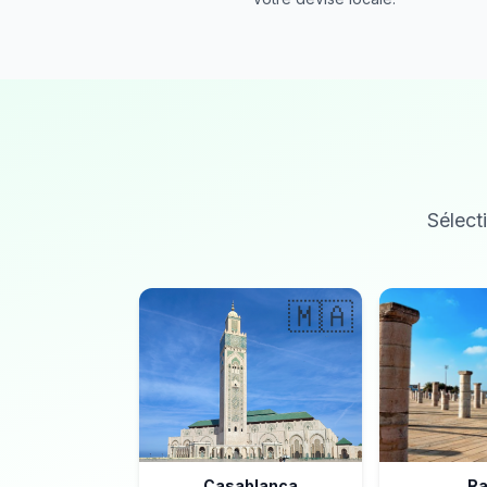
Sélecti
🇲🇦
Casablanca
Ra