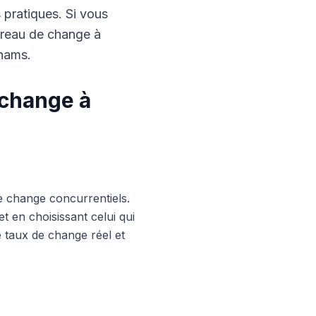
s pratiques. Si vous
ureau de change à
rhams.
 change à
e change concurrentiels.
 en choisissant celui qui
le taux de change réel et