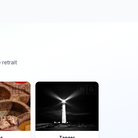
 retrait
🇲🇦
🇲🇦
ès
Tanger