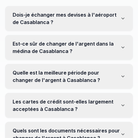
Dois-je échanger mes devises à l'aéroport
de Casablanca ?
Non, il est souvent recommandé de ne pas échanger
toutes vos devises à l'aéroport, où les taux peuvent
Est-ce sûr de changer de l'argent dans la
être moins avantageux. Orientez-vous plutôt vers les
médina de Casablanca ?
bureaux de change en ville pour obtenir de meilleurs
taux.
Oui, plusieurs bureaux de change fiables opèrent dans
la médina. Cependant, il est conseillé de privilégier les
Quelle est la meilleure période pour
établissements réputés pour éviter les surprises.
changer de l'argent à Casablanca ?
Il n'y a pas de période spécifique. Cependant,
surveillez les taux de change avant votre voyage et
Les cartes de crédit sont-elles largement
soyez attentif aux fluctuations pour maximiser la valeur
acceptées à Casablanca ?
de vos devises.
Oui, les cartes de crédit internationales sont
généralement acceptées dans les zones touristiques.
Quels sont les documents nécessaires pour
Cependant, avoir un peu de monnaie locale peut être