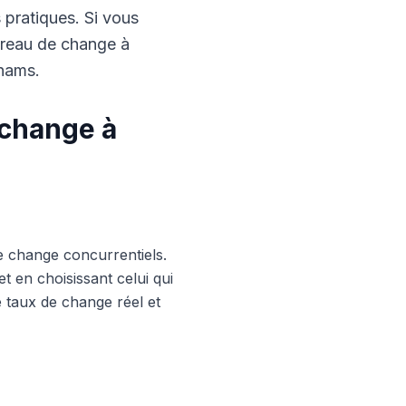
s pratiques. Si vous
ureau de change à
rhams.
 change à
e change concurrentiels.
 en choisissant celui qui
le taux de change réel et