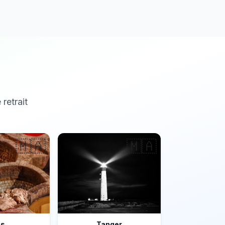
 retrait
🇲🇦
🇲🇦
ès
Tanger