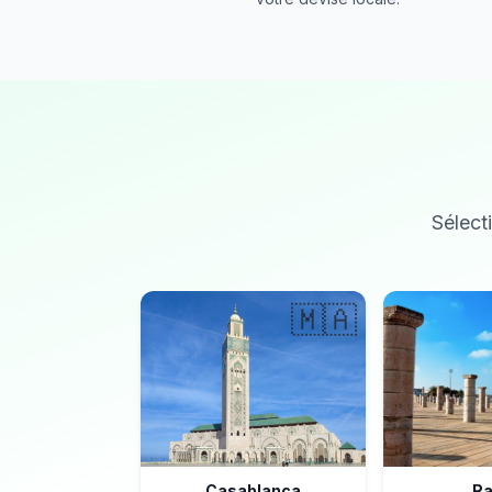
Sélecti
🇲🇦
Casablanca
Ra