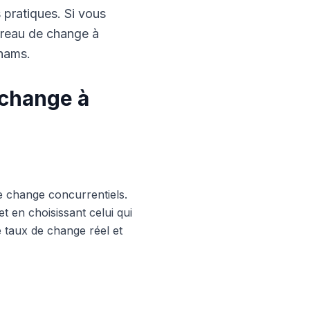
s pratiques. Si vous
ureau de change à
rhams.
 change à
e change concurrentiels.
 en choisissant celui qui
le taux de change réel et