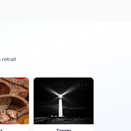
 retrait
🇲🇦
🇲🇦
ès
Tanger