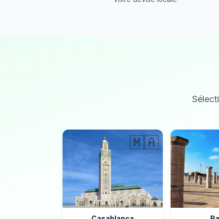
Sélecti
🇲🇦
Casablanca
Ra