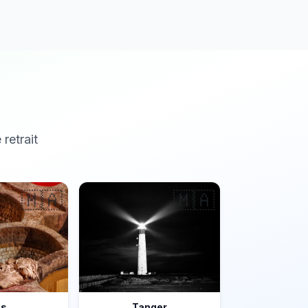
 retrait
🇲🇦
🇲🇦
ès
Tanger