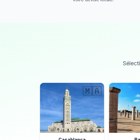
Sélecti
🇲🇦
Casablanca
Ra