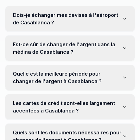
Dois-je échanger mes devises à l'aéroport
de Casablanca ?
Non, il est souvent recommandé de ne pas échanger
toutes vos devises à l'aéroport, où les taux peuvent
Est-ce sûr de changer de l'argent dans la
être moins avantageux. Orientez-vous plutôt vers les
médina de Casablanca ?
bureaux de change en ville pour obtenir de meilleurs
taux.
Oui, plusieurs bureaux de change fiables opèrent dans
la médina. Cependant, il est conseillé de privilégier les
Quelle est la meilleure période pour
établissements réputés pour éviter les surprises.
changer de l'argent à Casablanca ?
Il n'y a pas de période spécifique. Cependant,
surveillez les taux de change avant votre voyage et
Les cartes de crédit sont-elles largement
soyez attentif aux fluctuations pour maximiser la valeur
acceptées à Casablanca ?
de vos devises.
Oui, les cartes de crédit internationales sont
généralement acceptées dans les zones touristiques.
Quels sont les documents nécessaires pour
Cependant, avoir un peu de monnaie locale peut être