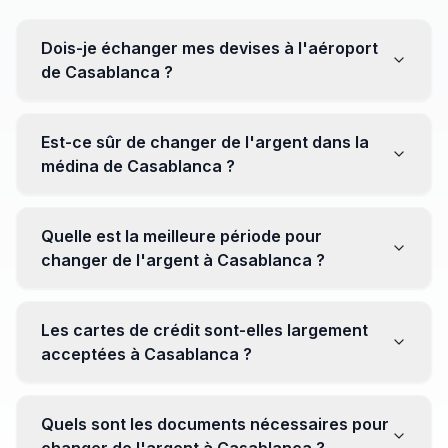
Dois-je échanger mes devises à l'aéroport
de Casablanca ?
Non, il est souvent recommandé de ne pas échanger
toutes vos devises à l'aéroport, où les taux peuvent
Est-ce sûr de changer de l'argent dans la
être moins avantageux. Orientez-vous plutôt vers les
médina de Casablanca ?
bureaux de change en ville pour obtenir de meilleurs
taux.
Oui, plusieurs bureaux de change fiables opèrent dans
la médina. Cependant, il est conseillé de privilégier les
Quelle est la meilleure période pour
établissements réputés pour éviter les surprises.
changer de l'argent à Casablanca ?
Il n'y a pas de période spécifique. Cependant,
surveillez les taux de change avant votre voyage et
Les cartes de crédit sont-elles largement
soyez attentif aux fluctuations pour maximiser la valeur
acceptées à Casablanca ?
de vos devises.
Oui, les cartes de crédit internationales sont
généralement acceptées dans les zones touristiques.
Quels sont les documents nécessaires pour
Cependant, avoir un peu de monnaie locale peut être